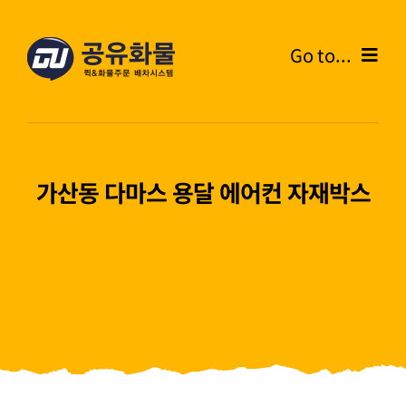
콘
텐
Go to...
츠
로
Home
건
너
온라인주문
뛰
가산동 다마스 용달 에어컨 자재박스
기
주문내역
화물운송안내
고객센터
블로그