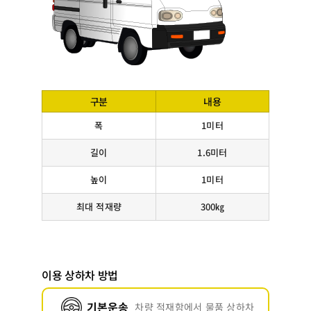
구분
내용
폭
1미터
길이
1.6미터
높이
1미터
최대 적재량
300㎏
이용 상하차 방법
기본운송
차량 적재함에서 물품 상하차