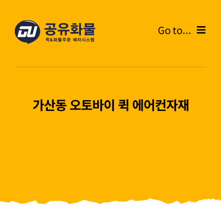
콘
텐
Go to...
츠
로
Home
건
너
온라인주문
뛰
가산동 오토바이 퀵 에어컨자재
기
주문내역
화물운송안내
고객센터
블로그