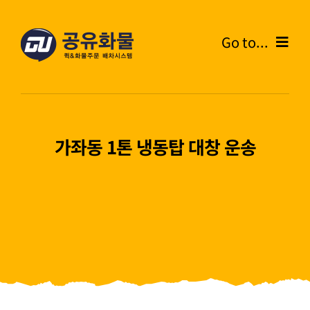
콘
텐
Go to...
츠
로
Home
건
너
온라인주문
뛰
가좌동 1톤 냉동탑 대창 운송
기
주문내역
화물운송안내
고객센터
블로그