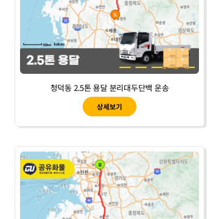
청덕동 2.5톤 용달 분리대두단백 운송
상세보기