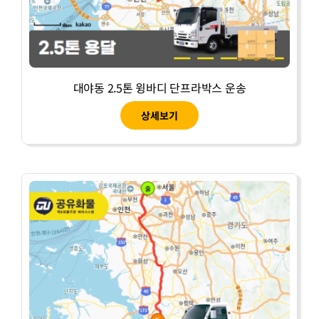
대야동 2.5톤 윙바디 단프라박스 운송
상세보기