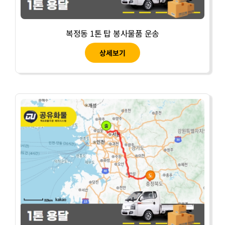
복정동 1톤 탑 봉사물품 운송
상세보기