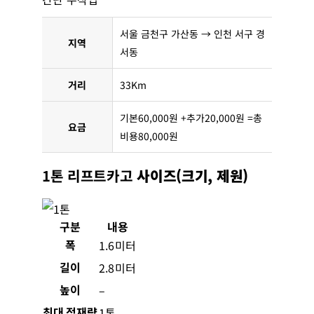
서울 금천구 가산동 → 인천 서구 경
지역
서동
거리
33Km
기본60,000원 +추가20,000원 =총
요금
비용80,000원
1톤 리프트카고
사이즈(크기, 제원)
구분
내용
폭
1.6미터
길이
2.8미터
높이
–
최대 적재량
1톤