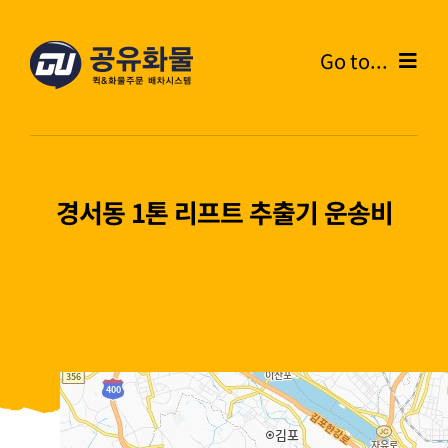
콘
텐
Go to...
츠
로
Home
건
너
온라인주문
뛰
경서동 1톤 리프트 추출기 운송비
기
주문내역
화물운송안내
고객센터
블로그