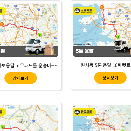
원시동 5톤 용달 10파렛트
정왕동 라보용달 고무패드롤 운송비-13
상세보기
상세보기