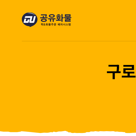
콘
텐
츠
로
건
너
뛰
구로
기