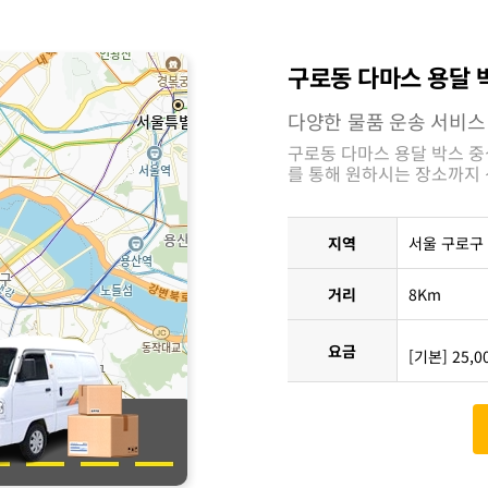
구로동 다마스 용달 
다양한 물품 운송 서비스
구로동 다마스 용달 박스 중
를 통해 원하시는 장소까지
지역
서울 구로구
거리
8Km
요금
[기본] 25,0