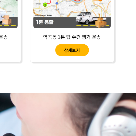
 운송
역곡동 1톤 탑 수건 행거 운송
상세보기