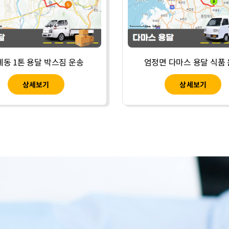
계동 1톤 용달 박스짐 운송
엄정면 다마스 용달 식품
상세보기
상세보기