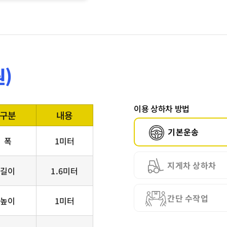
)
이용 상하차 방법
구분
내용
기본운송
폭
1미터
지게차 상하차
길이
1.6미터
간단 수작업
높이
1미터