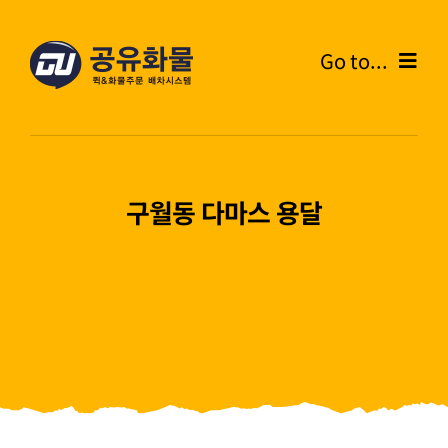
콘
텐
Go to...
츠
로
Home
건
너
온라인주문
뛰
구월동 다마스 용달
기
주문내역
화물운송안내
고객센터
블로그