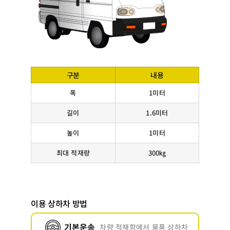
구분
내용
폭
1미터
길이
1.6미터
높이
1미터
최대 적재량
300㎏
이용 상하차 방법
기본운송
차량 적재함에서 물품 상하차