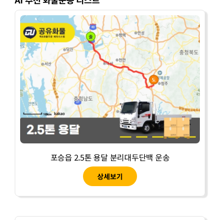
포승읍 2.5톤 용달 분리대두단백 운송
상세보기