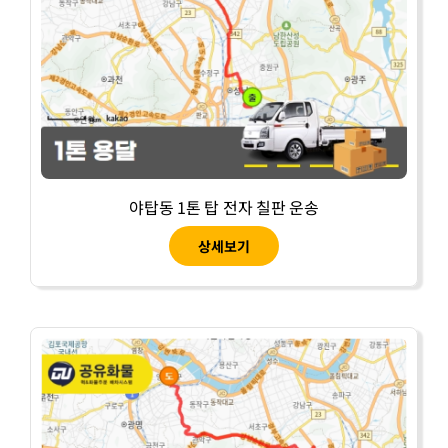
야탑동 1톤 탑 전자 칠판 운송
상세보기