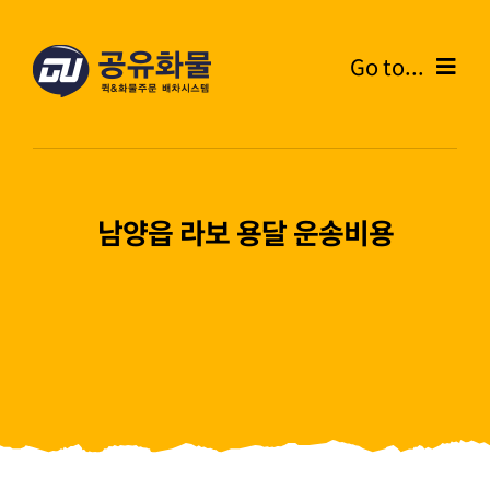
콘
텐
Go to...
츠
로
Home
건
너
온라인주문
뛰
남양읍 라보 용달 운송비용
기
주문내역
화물운송안내
고객센터
블로그