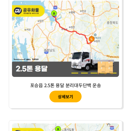
포승읍 2.5톤 용달 분리대두단백 운송
상세보기