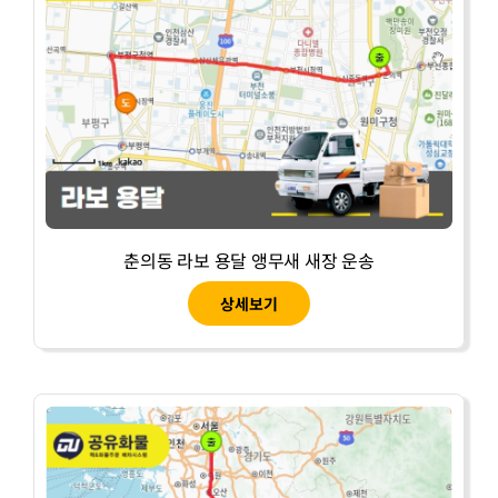
춘의동 라보 용달 앵무새 새장 운송
상세보기