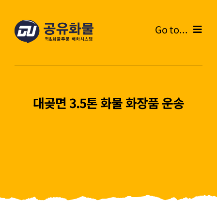
콘
텐
Go to...
츠
로
Home
건
너
온라인주문
뛰
대곶면 3.5톤 화물 화장품 운송
기
주문내역
화물운송안내
고객센터
블로그