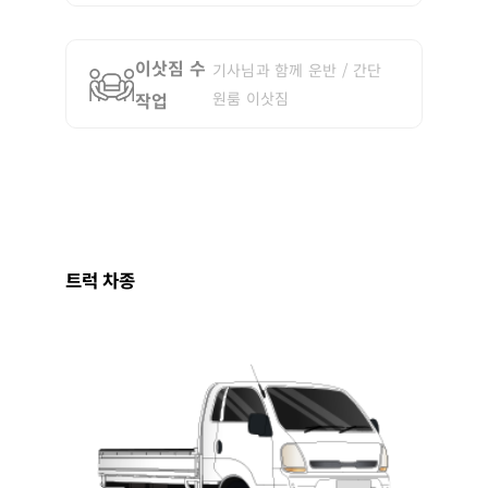
이삿짐 수
기사님과 함께 운반 / 간단
작업
원룸 이삿짐
트럭 차종