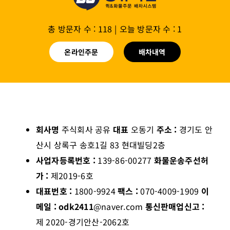
총 방문자 수 : 118
|
오늘 방문자 수 : 1
온라인주문
배차내역
회사명
주식회사 공유
대표
오동기
주소 :
경기도 안
산시 상록구 송호1길 83 현대빌딩2층
사업자등록번호 :
139-86-00277
화물운송주선허
가 :
제2019-6호
대표번호 :
1800-9924
팩스 :
070-4009-1909
이
메일 : odk2411
@naver.com
통신판매업신고 :
제 2020-경기안산-2062호