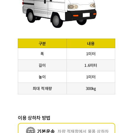
구분
내용
폭
1미터
길이
1.6미터
높이
1미터
최대 적재량
300㎏
이용 상하차 방법
기본운송
차량 적재함에서 물품 상하차