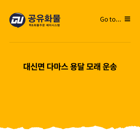
콘
텐
Go to...
츠
로
Home
건
너
온라인주문
뛰
대신면 다마스 용달 모래 운송
기
주문내역
화물운송안내
고객센터
블로그