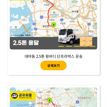
대야동 2.5톤 윙바디 단프라박스 운송
상세보기