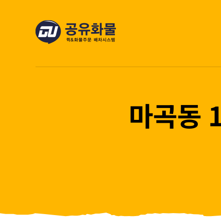
콘
텐
츠
로
건
너
뛰
마곡동 
기