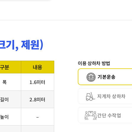
크기, 제원)
이용 상하차 방법
구분
내용
기본운송
폭
1.6미터
지게차 상하차
길이
2.8미터
간단 수작업
높이
–