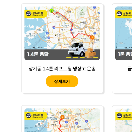
장기동 1.4톤 리프트윙 냉장고 운송
금
상세보기