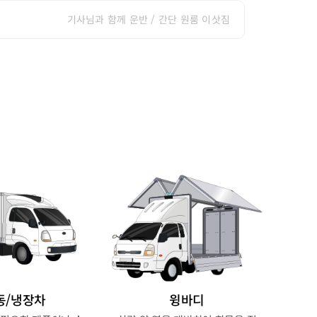
기사님과 함께 운반 / 간단 원룸 이삿짐
동/냉장차
윙바디