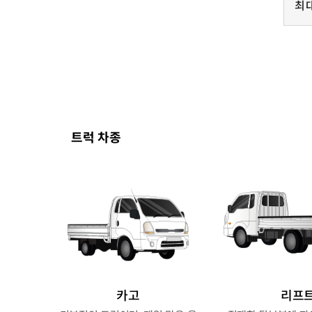
최
트럭 차종
카고
리프