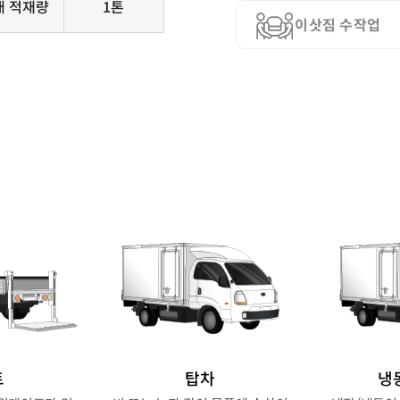
대 적재량
1톤
이삿짐 수작업
트
탑차
냉