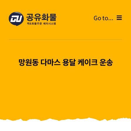
콘
텐
Go to...
츠
로
Home
건
너
온라인주문
뛰
망원동 다마스 용달 케이크 운송
기
주문내역
화물운송안내
고객센터
블로그