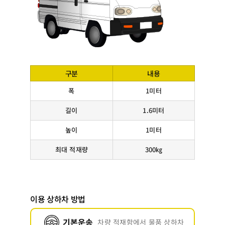
구분
내용
폭
1미터
길이
1.6미터
높이
1미터
최대 적재량
300㎏
이용 상하차 방법
기본운송
차량 적재함에서 물품 상하차