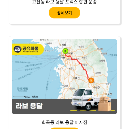
고잔동 라보 용달 포맥스 합판 운송
상세보기
화곡동 라보 용달 이사짐