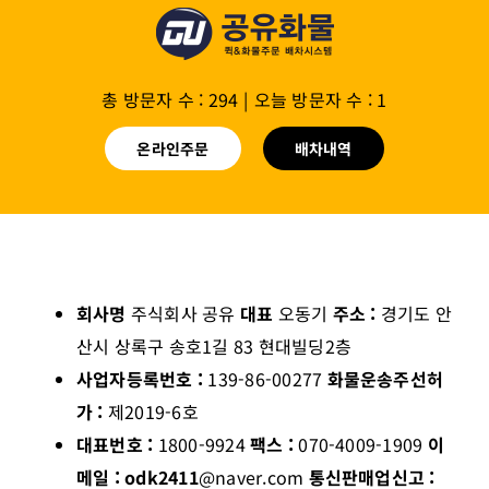
총 방문자 수 : 294
|
오늘 방문자 수 : 1
온라인주문
배차내역
회사명
주식회사 공유
대표
오동기
주소 :
경기도 안
산시 상록구 송호1길 83 현대빌딩2층
사업자등록번호 :
139-86-00277
화물운송주선허
가 :
제2019-6호
대표번호 :
1800-9924
팩스 :
070-4009-1909
이
메일 : odk2411
@naver.com
통신판매업신고 :