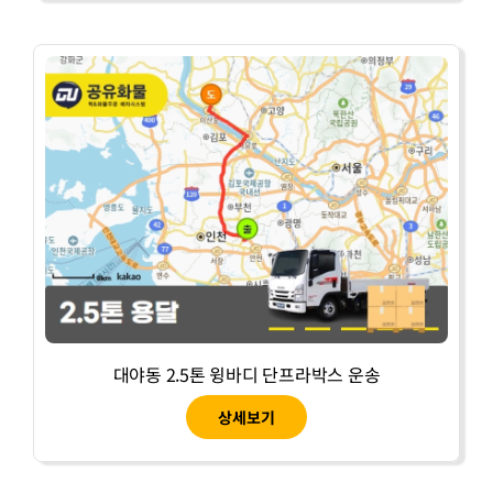
대야동 2.5톤 윙바디 단프라박스 운송
상세보기