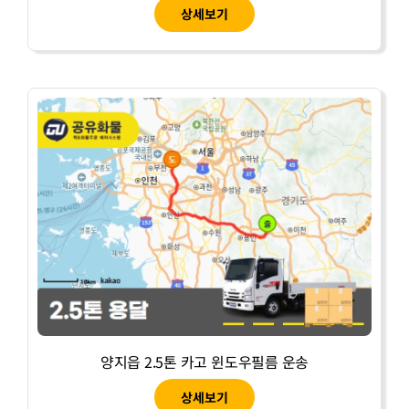
상세보기
양지읍 2.5톤 카고 윈도우필름 운송
상세보기