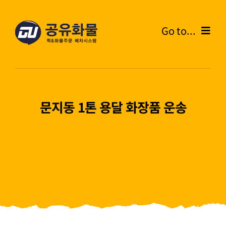
콘
텐
Go to...
츠
로
Home
건
너
온라인주문
뛰
문지동 1톤 용달 화장품 운송
기
주문내역
화물운송안내
고객센터
블로그