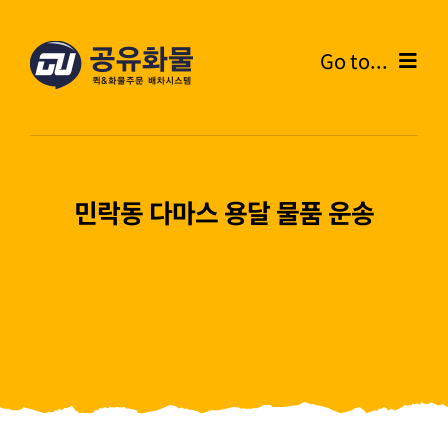
콘
텐
Go to...
츠
로
Home
건
너
온라인주문
뛰
민락동 다마스 용달 물품 운송
기
주문내역
화물운송안내
고객센터
블로그