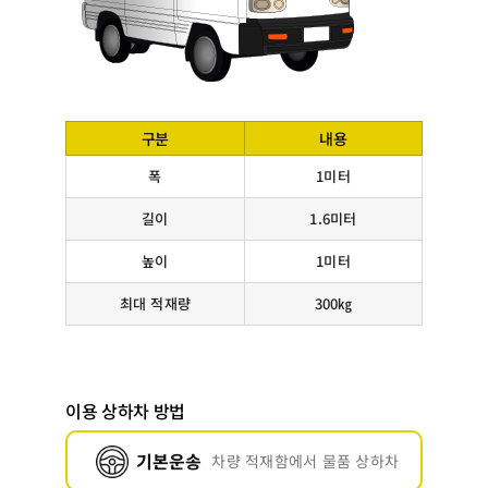
구분
내용
폭
1미터
길이
1.6미터
높이
1미터
최대 적재량
300㎏
이용 상하차 방법
기본운송
차량 적재함에서 물품 상하차