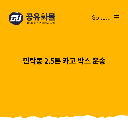
콘
텐
Go to...
츠
로
Home
건
너
온라인주문
뛰
민락동 2.5톤 카고 박스 운송
기
주문내역
화물운송안내
고객센터
블로그