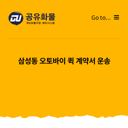
콘
텐
Go to...
츠
로
Home
건
너
온라인주문
뛰
삼성동 오토바이 퀵 계약서 운송
기
주문내역
화물운송안내
고객센터
블로그