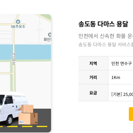
송도동 다마스 용달
인천에서 신속한 화물 
송도동 다마스 용달 서비스를
지역
인천 연수구
거리
1Km
요금
[기본] 25,0