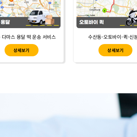
 다마스 용달 떡 운송 서비스
수산동-오토바이-퀵-신
상세보기
상세보기