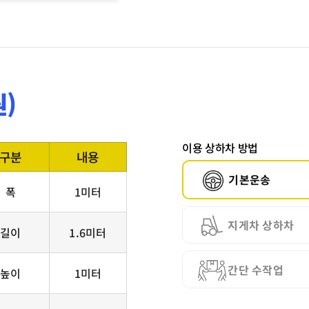
)
이용 상하차 방법
구분
내용
기본운송
폭
1미터
지게차 상하차
길이
1.6미터
간단 수작업
높이
1미터