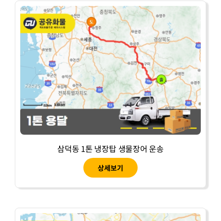
삼덕동 1톤 냉장탑 생물장어 운송
상세보기