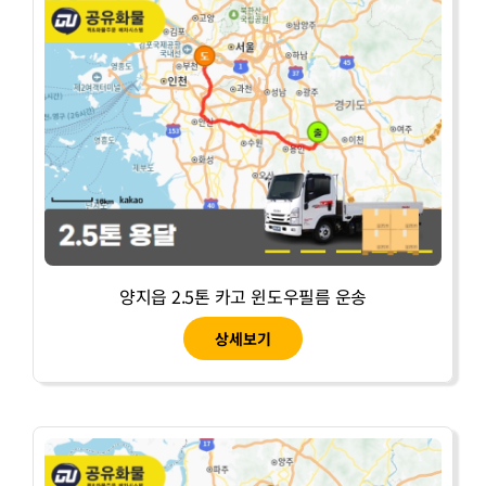
양지읍 2.5톤 카고 윈도우필름 운송
상세보기