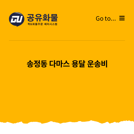
콘
텐
Go to...
츠
로
Home
건
너
온라인주문
뛰
송정동 다마스 용달 운송비
기
주문내역
화물운송안내
고객센터
블로그