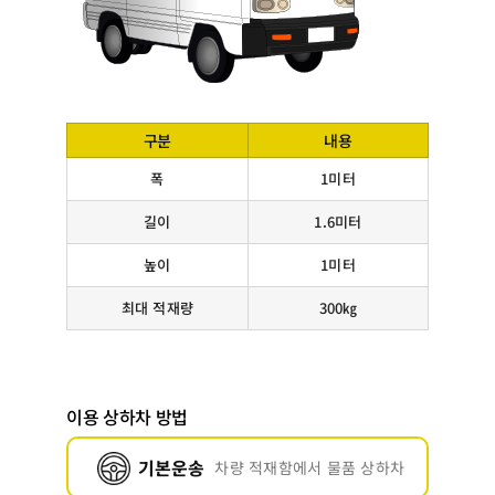
구분
내용
폭
1미터
길이
1.6미터
높이
1미터
최대 적재량
300㎏
이용 상하차 방법
기본운송
차량 적재함에서 물품 상하차