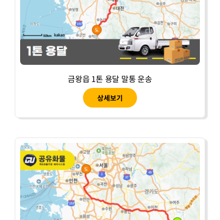
금왕읍 1톤 용달 말통 운송
상세보기