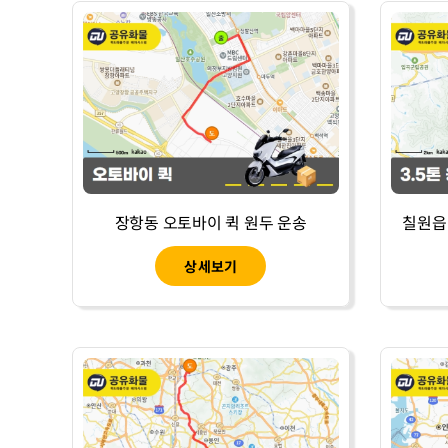
장항동 오토바이 퀵 원두 운송
칠원읍 
상세보기