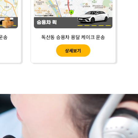
 운송
독산동 승용차 용달 케이크 운송
상세보기