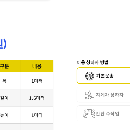
)
이용 상하차 방법
구분
내용
기본운송
폭
1미터
지게차 상하차
길이
1.6미터
간단 수작업
높이
1미터