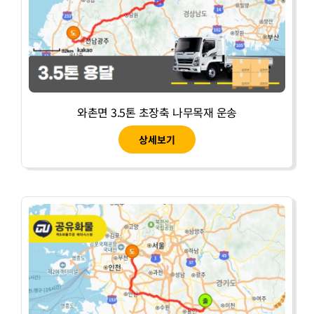
와촌면 3.5톤 초장축 나무목재 운송
상세보기