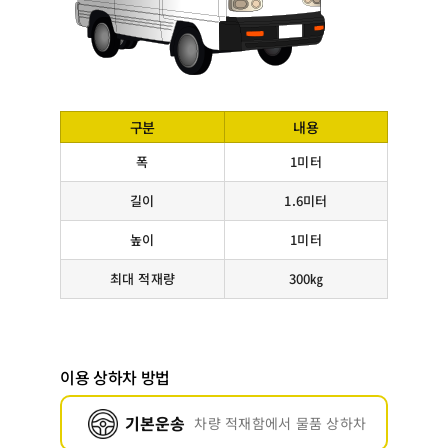
구분
내용
폭
1미터
길이
1.6미터
높이
1미터
최대 적재량
300㎏
이용 상하차 방법
기본운송
차량 적재함에서 물품 상하차