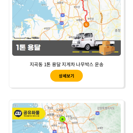
지곡동 1톤 용달 지게차 나무박스 운송
상세보기