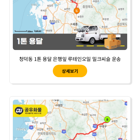
청덕동 1톤 용달 은행잎 루테인오일 밀크씨슬 운송
상세보기