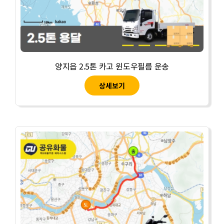
양지읍 2.5톤 카고 윈도우필름 운송
상세보기