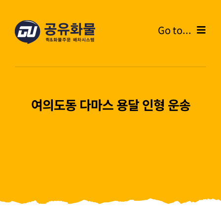
콘
텐
Go to...
츠
로
Home
건
너
온라인주문
뛰
여의도동 다마스 용달 인형 운송
기
주문내역
화물운송안내
고객센터
블로그