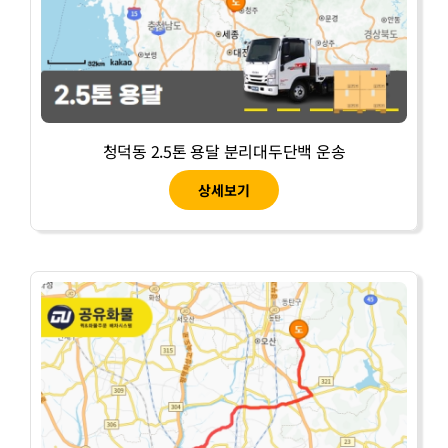
청덕동 2.5톤 용달 분리대두단백 운송
상세보기