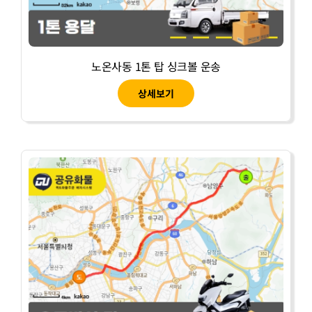
노온사동 1톤 탑 싱크볼 운송
상세보기