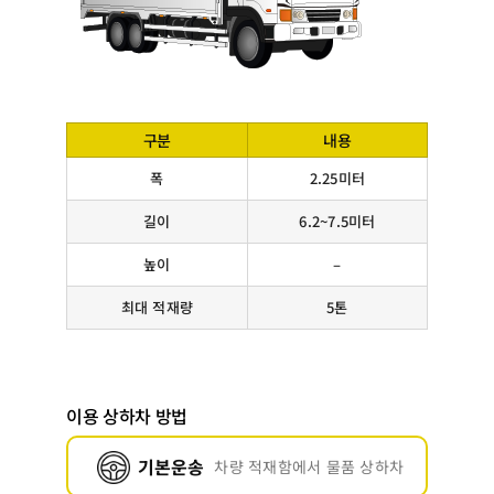
구분
내용
폭
2.25미터
길이
6.2~7.5미터
높이
–
최대 적재량
5톤
이용 상하차 방법
기본운송
차량 적재함에서 물품 상하차