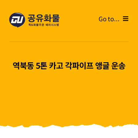
콘
텐
Go to...
츠
로
Home
건
너
온라인주문
뛰
역북동 5톤 카고 각파이프 앵글 운송
기
주문내역
화물운송안내
고객센터
블로그