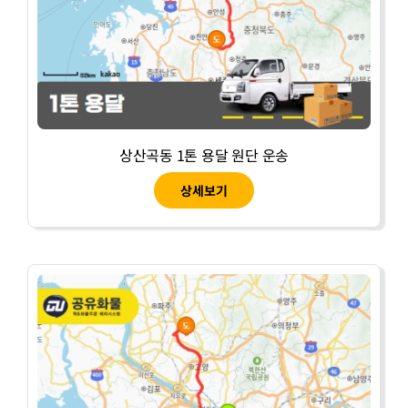
상산곡동 1톤 용달 원단 운송
상세보기