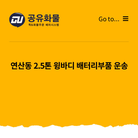
콘
텐
Go to...
츠
로
Home
건
너
온라인주문
뛰
연산동 2.5톤 윙바디 배터리부품 운송
기
주문내역
화물운송안내
고객센터
블로그