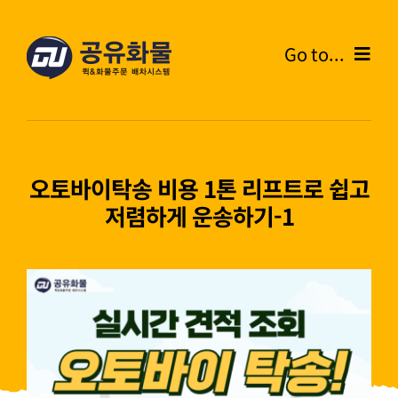
콘
텐
Go to...
츠
로
Home
건
너
온라인주문
뛰
오토바이탁송 비용 1톤 리프트로 쉽고
기
저렴하게 운송하기-1
주문내역
화물운송안내
고객센터
블로그