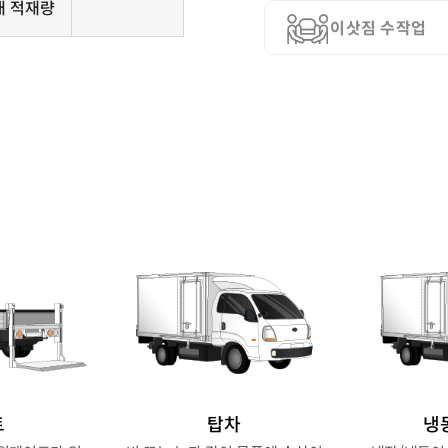
대 적재량
이삿짐 수작업
트
탑차
냉