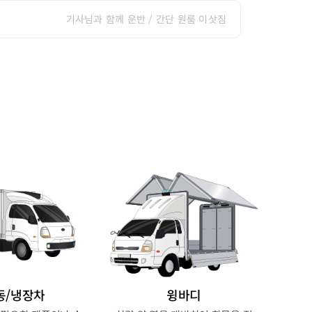
기사님과 함께 운반 / 간단 원룸 이삿짐
동/냉장차
윙바디