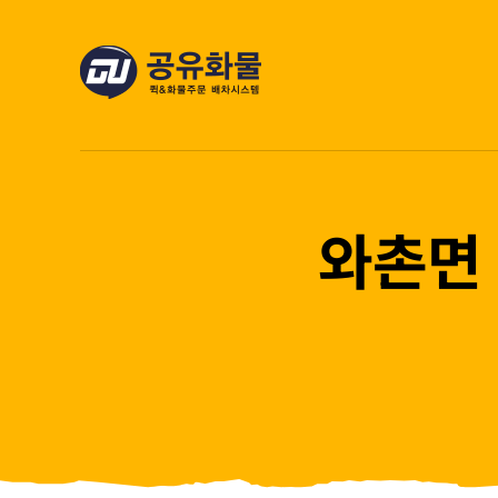
콘
텐
츠
로
건
너
뛰
와촌면 
기