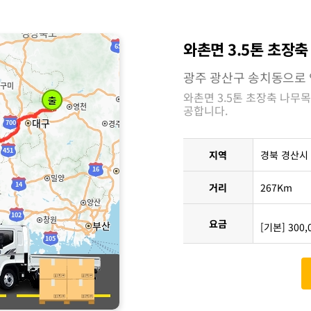
와촌면 3.5톤 초장
광주 광산구 송치동으로
와촌면 3.5톤 초장축 나무
공합니다.
지역
경북 경산시
거리
267Km
요금
[기본] 300,