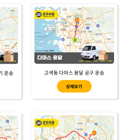
고색동 다마스 용달 공구 운송
기 운송
상세보기