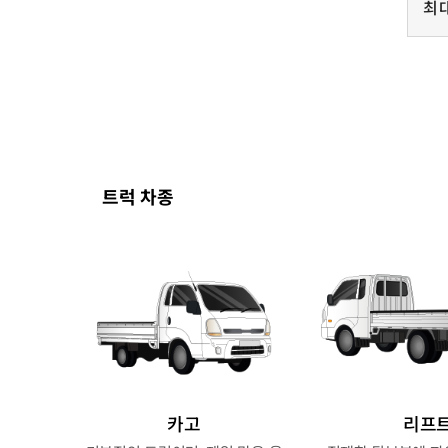
최
트럭 차종
카고
리프