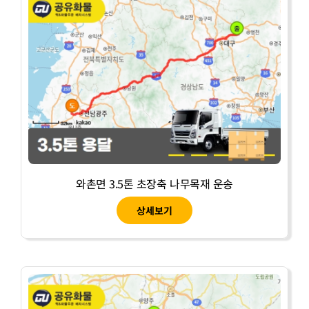
와촌면 3.5톤 초장축 나무목재 운송
상세보기