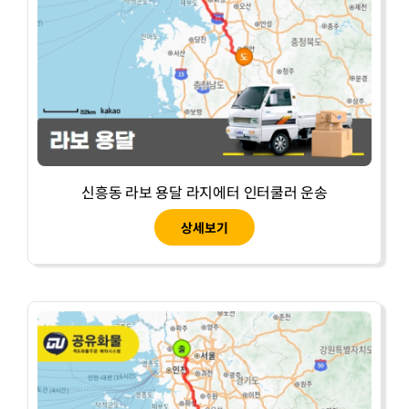
신흥동 라보 용달 라지에터 인터쿨러 운송
상세보기