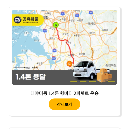
대야미동 1.4톤 윙바디 2파렛트 운송
상세보기