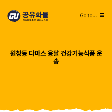
콘
텐
Go to...
츠
로
Home
건
너
온라인주문
뛰
원창동 다마스 용달 건강기능식품 운
기
송
주문내역
화물운송안내
고객센터
블로그