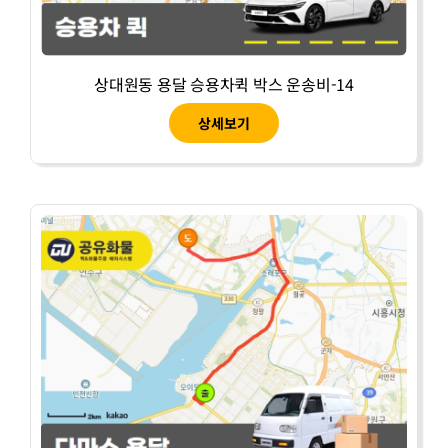
상대원동 용달 승용차퀵 박스 운송비-14
상세보기