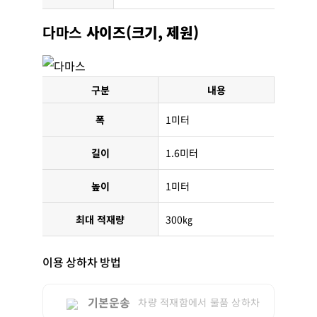
다마스
사이즈(크기, 제원)
구분
내용
폭
1미터
길이
1.6미터
높이
1미터
최대 적재량
300㎏
이용 상하차 방법
기본운송
차량 적재함에서 물품 상하차