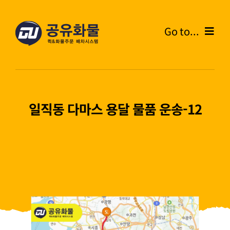
콘
텐
Go to...
츠
로
Home
건
너
온라인주문
뛰
일직동 다마스 용달 물품 운송-12
기
주문내역
화물운송안내
고객센터
블로그