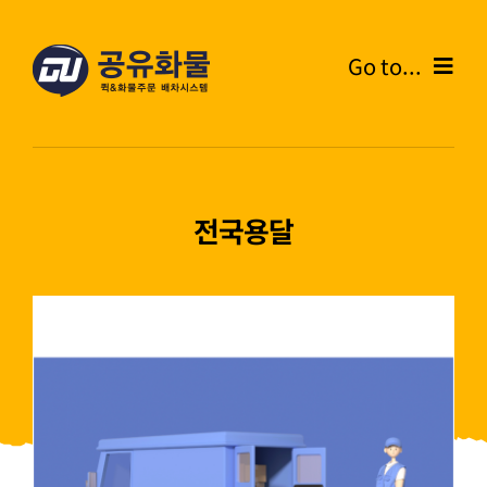
콘
텐
Go to...
츠
로
Home
건
너
온라인주문
뛰
전국용달
기
주문내역
화물운송안내
고객센터
블로그