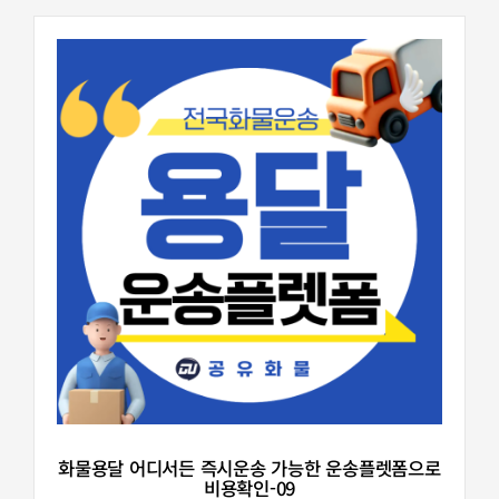
화물용달 어디서든 즉시운송 가능한 운송플렛폼으로
비용확인-09