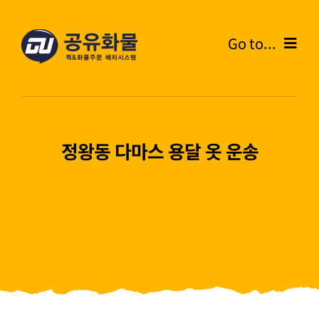
콘
텐
Go to...
츠
로
Home
건
너
온라인주문
뛰
정왕동 다마스 용달 옷 운송
기
주문내역
화물운송안내
고객센터
블로그