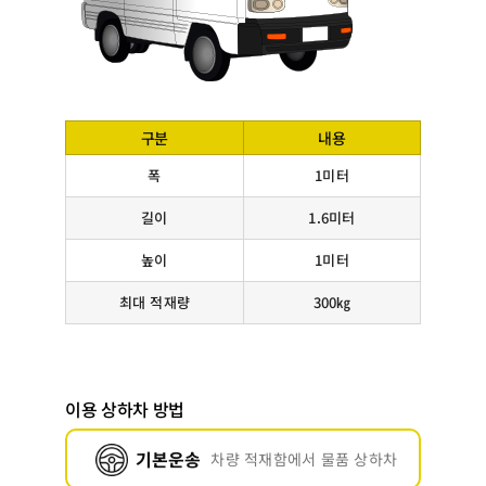
구분
내용
폭
1미터
길이
1.6미터
높이
1미터
최대 적재량
300㎏
이용 상하차 방법
기본운송
차량 적재함에서 물품 상하차