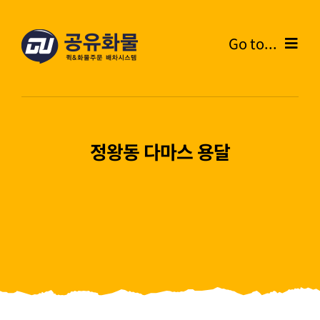
콘
텐
Go to...
츠
로
Home
건
너
온라인주문
뛰
정왕동 다마스 용달
기
주문내역
화물운송안내
고객센터
블로그