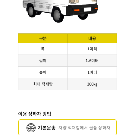
구분
내용
폭
1미터
길이
1.6미터
높이
1미터
최대 적재량
300㎏
이용 상하차 방법
기본운송
차량 적재함에서 물품 상하차