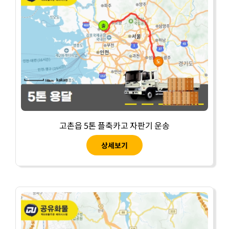
고촌읍 5톤 플축카고 자판기 운송
상세보기