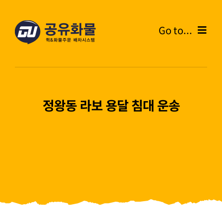
콘
텐
Go to...
츠
로
Home
건
너
온라인주문
뛰
정왕동 라보 용달 침대 운송
기
주문내역
화물운송안내
고객센터
블로그