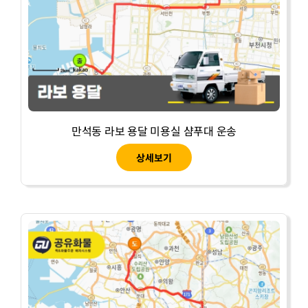
만석동 라보 용달 미용실 샴푸대 운송
상세보기