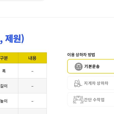
 제원)
이용 상하차 방법
구분
내용
기본운송
폭
–
지게차 상하차
길이
–
간단 수작업
높이
–