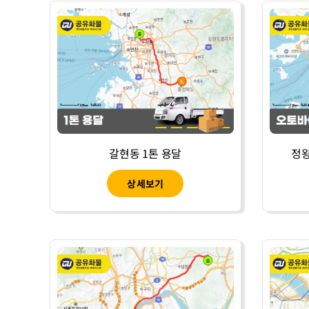
갈현동 1톤 용달
정왕
상세보기