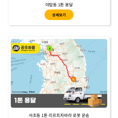
야탑동 1톤 용달
상세보기
서초동 1톤 리프트자바라 로봇 운송