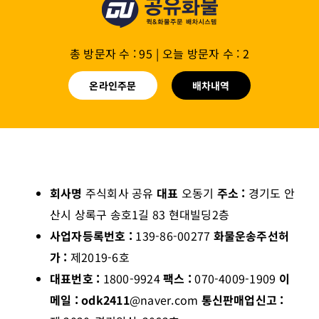
총 방문자 수 : 95
|
오늘 방문자 수 : 2
온라인주문
배차내역
회사명
주식회사 공유
대표
오동기
주소 :
경기도 안
산시 상록구 송호1길 83 현대빌딩2층
사업자등록번호 :
139-86-00277
화물운송주선허
가 :
제2019-6호
대표번호 :
1800-9924
팩스 :
070-4009-1909
이
메일 : odk2411
@naver.com
통신판매업신고 :