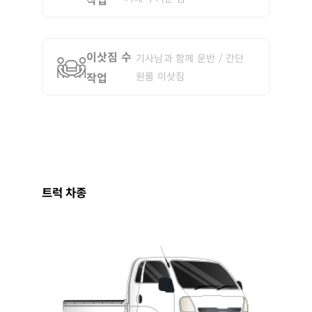
이삿짐 수
기사님과 함께 운반 / 간단
작업
원룸 이삿짐
트럭 차종