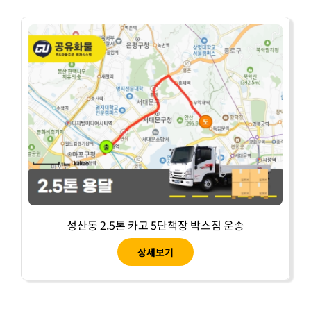
성산동 2.5톤 카고 5단책장 박스짐 운송
상세보기