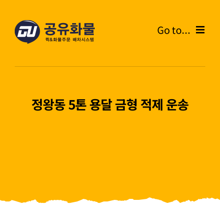
콘
텐
Go to...
츠
로
Home
건
너
온라인주문
뛰
정왕동 5톤 용달 금형 적제 운송
기
주문내역
화물운송안내
고객센터
블로그