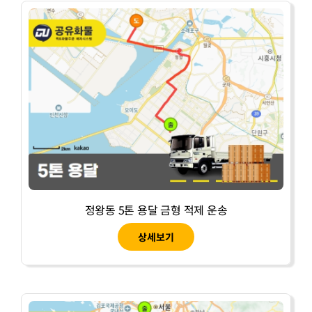
정왕동 5톤 용달 금형 적제 운송
상세보기