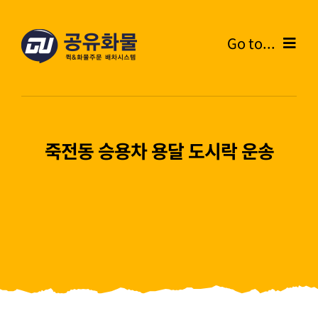
콘
텐
Go to...
츠
로
Home
건
너
온라인주문
뛰
죽전동 승용차 용달 도시락 운송
기
주문내역
화물운송안내
고객센터
블로그