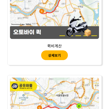
퀵비계산
상세보기