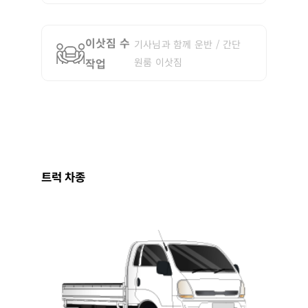
이삿짐 수
기사님과 함께 운반 / 간단
작업
원룸 이삿짐
트럭 차종