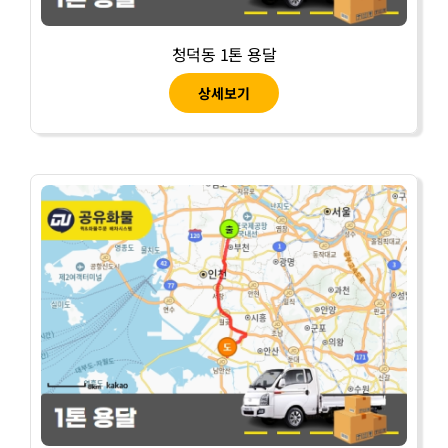
청덕동 1톤 용달
상세보기