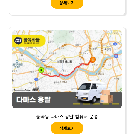
상세보기
중곡동 다마스 용달 컴퓨터 운송
상세보기