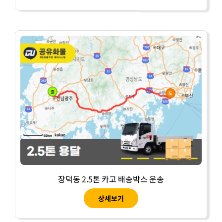
장덕동 2.5톤 카고 배송박스 운송
상세보기