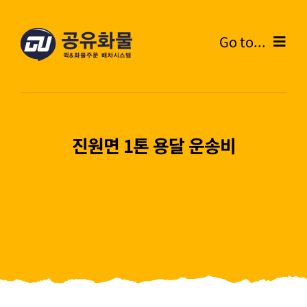
콘
텐
Go to...
츠
로
Home
건
너
온라인주문
뛰
진원면 1톤 용달 운송비
기
주문내역
화물운송안내
고객센터
블로그