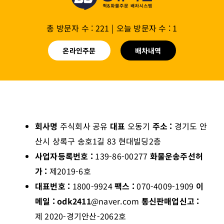
총 방문자 수 : 221
|
오늘 방문자 수 : 1
온라인주문
배차내역
회사명
주식회사 공유
대표
오동기
주소 :
경기도 안
산시 상록구 송호1길 83 현대빌딩2층
사업자등록번호 :
139-86-00277
화물운송주선허
가 :
제2019-6호
대표번호 :
1800-9924
팩스 :
070-4009-1909
이
메일 : odk2411
@naver.com
통신판매업신고 :
제 2020-경기안산-2062호