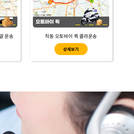
알 운송
직동 오토바이 퀵 콜라운송
상세보기