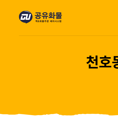
콘
텐
츠
로
건
너
뛰
천호동
기