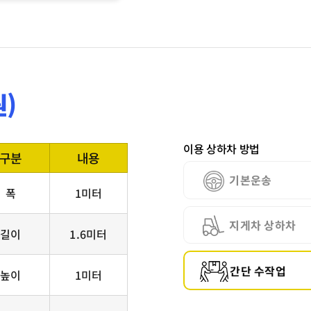
)
이용 상하차 방법
구분
내용
기본운송
폭
1미터
지게차 상하차
길이
1.6미터
간단 수작업
높이
1미터