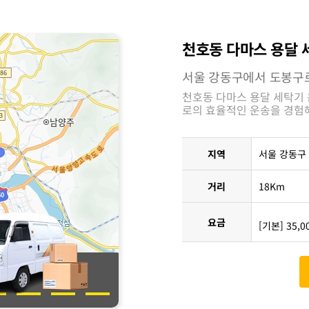
천호동 다마스 용달 
서울 강동구에서 도봉구
천호동 다마스 용달 세탁기
로의 효율적인 운송을 경험
지역
서울 강동구
거리
18Km
요금
[기본] 35,0