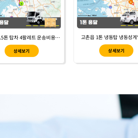
고촌읍 1톤 냉동탑 냉동성게
통진읍 3.5톤 탑차 4팔레트 운송비용-11
상세보기
상세보기