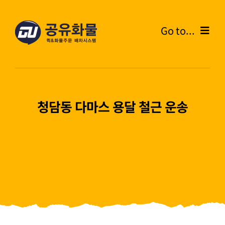
콘
텐
Go to...
츠
로
Home
건
너
온라인주문
뛰
청담동 다마스 용달 철근 운송
기
주문내역
화물운송안내
고객센터
블로그