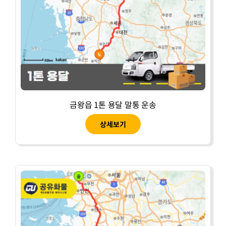
금왕읍 1톤 용달 말통 운송
상세보기