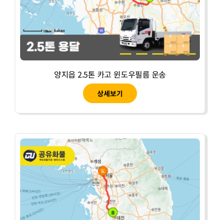
양지읍 2.5톤 카고 윈도우필름 운송
상세보기