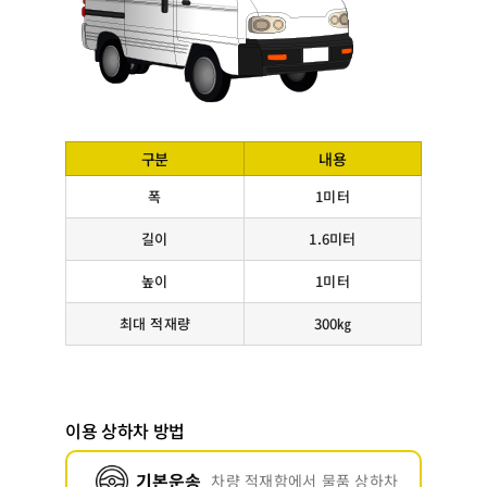
구분
내용
폭
1미터
길이
1.6미터
높이
1미터
최대 적재량
300㎏
이용 상하차 방법
기본운송
차량 적재함에서 물품 상하차