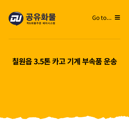
콘
텐
Go to...
츠
로
Home
건
너
온라인주문
뛰
칠원읍 3.5톤 카고 기계 부속품 운송
기
주문내역
화물운송안내
고객센터
블로그