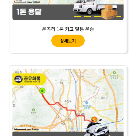
운곡리 1톤 카고 말통 운송
상세보기