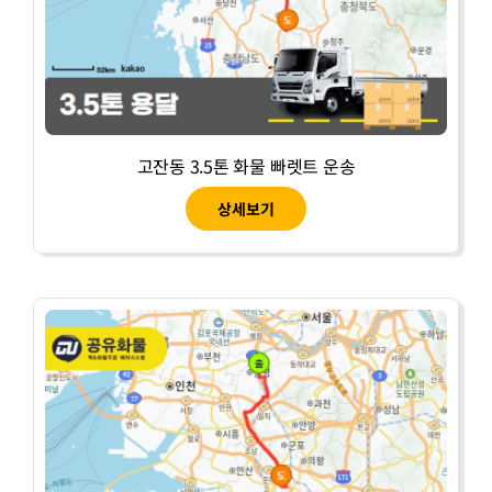
고잔동 3.5톤 화물 빠렛트 운송
상세보기