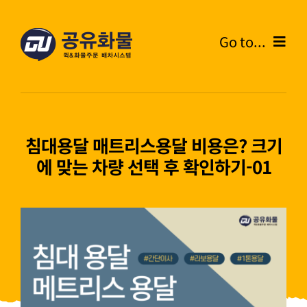
콘
텐
Go to...
츠
로
Home
건
너
온라인주문
뛰
침대용달 매트리스용달 비용은? 크기
기
에 맞는 차량 선택 후 확인하기-01
주문내역
화물운송안내
고객센터
블로그