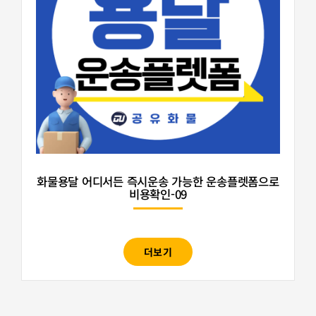
화물용달 어디서든 즉시운송 가능한 운송플렛폼으로
비용확인-09
더보기