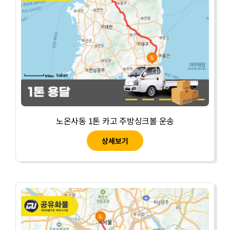
노온사동 1톤 카고 주방싱크볼 운송
상세보기