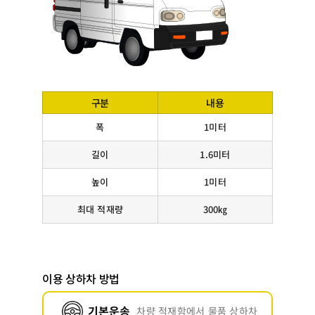
구분
내용
폭
1미터
길이
1.6미터
높이
1미터
최대 적재량
300㎏
이용 상하차 방법
기본운송
차량 적재함에서 물품 상하차