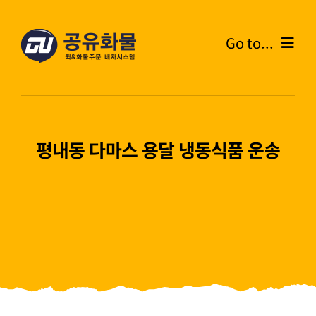
콘
텐
Go to...
츠
로
Home
건
너
온라인주문
뛰
평내동 다마스 용달 냉동식품 운송
기
주문내역
화물운송안내
고객센터
블로그