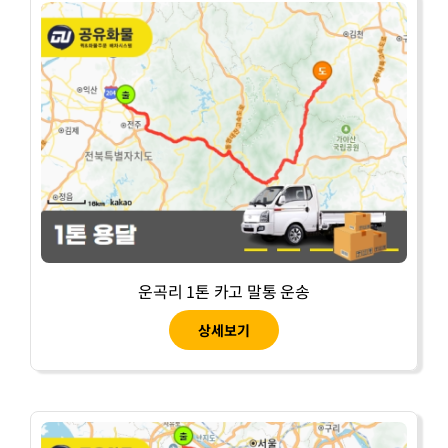
운곡리 1톤 카고 말통 운송
상세보기