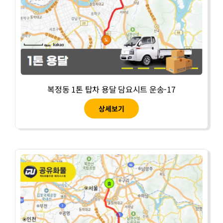
복정동 1톤 탑차 용달 담요시트 운송-17
상세보기