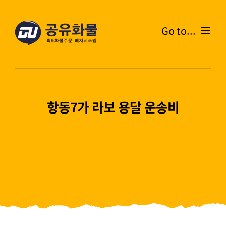
콘
텐
Go to...
츠
로
Home
건
너
온라인주문
뛰
항동7가 라보 용달 운송비
기
주문내역
화물운송안내
고객센터
블로그