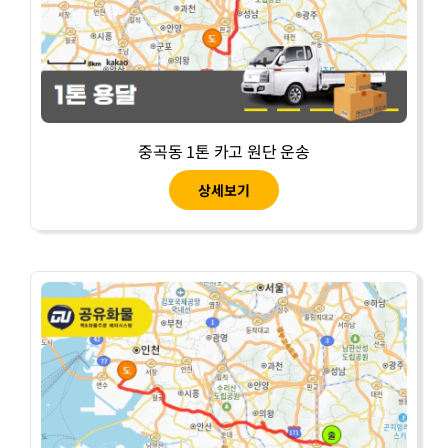
중곡동 1톤 카고 원단 운송
상세보기