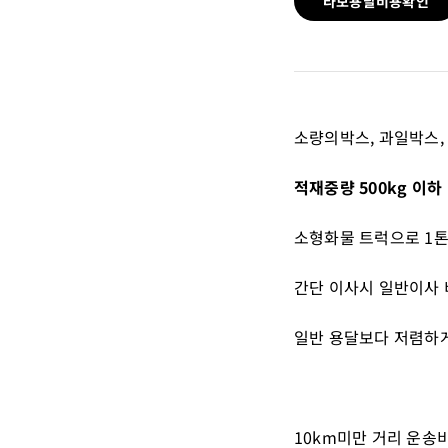
라보용달비용확인
소량의박스, 과일박스,
적재중량 500kg 이하
소형화물 트럭으로 1
간단 이사시 일반이사
일반 용달보다 저렴하
10km미만 거리 운송