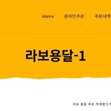
Home
온라인주문
주문내역
라보용달-1
라보 용달 라보 적재함크