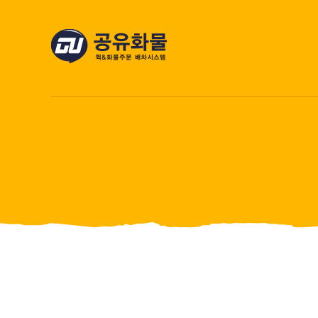
콘
텐
츠
로
건
너
뛰
기